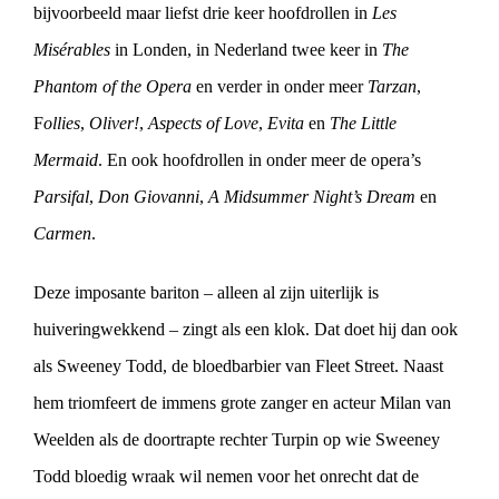
bijvoorbeeld maar liefst drie keer hoofdrollen in
Les
Misérables
in Londen, in Nederland twee keer in
The
Phantom of the Opera
en verder in onder meer
Tarzan
,
F
ollies
,
Oliver!
,
Aspects of Love
,
Evita
en
The Little
Mermaid
. En ook hoofdrollen in onder meer de opera’s
Parsifal
,
Don Giovanni
,
A Midsummer Night’s Dream
en
Carmen
.
Deze imposante bariton – alleen al zijn uiterlijk is
huiveringwekkend – zingt als een klok. Dat doet hij dan ook
als Sweeney Todd, de bloedbarbier van Fleet Street. Naast
hem triomfeert de immens grote zanger en acteur Milan van
Weelden als de doortrapte rechter Turpin op wie Sweeney
Todd bloedig wraak wil nemen voor het onrecht dat de