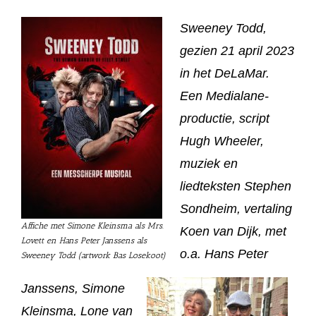
S
weeney Todd,
gezien 21 april 2023
in het DeLaMar.
Een Medialane-
productie, script
Hugh Wheeler,
muziek en
liedteksten Stephen
Sondheim, vertaling
Affiche met Simone Kleinsma als Mrs.
Koen van Dijk, met
Lovett en Hans Peter Janssens als
o.a. Hans Peter
Sweeney Todd (artwork Bas Losekoot)
Janssens, Simone
Kleinsma, Lone van