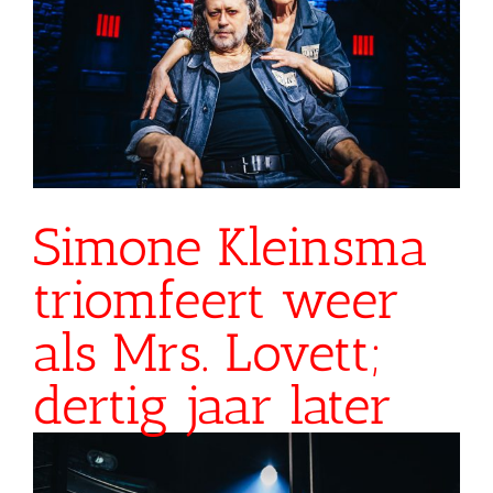
Simone Kleinsma
triomfeert weer
als Mrs. Lovett;
dertig jaar later