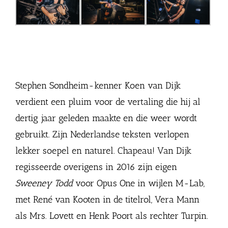
Lone van Rosendaal als
Simone Kleinsma als
Valerie Curlingford als
bedelares (foto Set
Mrs. Lovett en Samir
Johanna en Jonathan
Vexy)
Hassan als Tobias (foto
Demoor als Anthony
Set Vexy)
(foto Set Vexy)
Stephen Sondheim-kenner Koen van Dijk
verdient een pluim voor de vertaling die hij al
dertig jaar geleden maakte en die weer wordt
gebruikt. Zijn Nederlandse teksten verlopen
lekker soepel en naturel. Chapeau! Van Dijk
regisseerde overigens in 2016 zijn eigen
Sweeney Todd
voor Opus One in wijlen M-Lab,
met René van Kooten in de titelrol, Vera Mann
als Mrs. Lovett en Henk Poort als rechter Turpin.