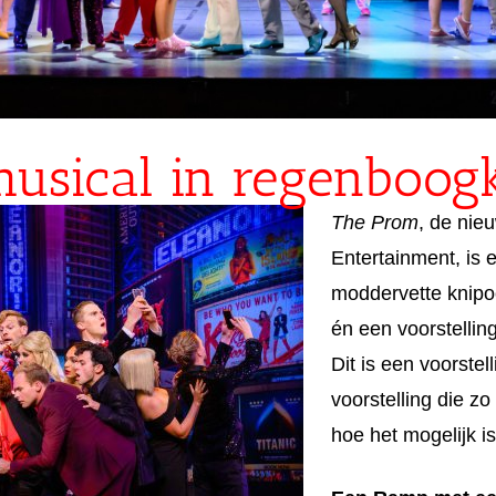
musical in regenboog
The Prom
, de nie
Entertainment, is
moddervette knipo
én een voorstellin
Dit is een voorstel
voorstelling die zo
hoe het mogelijk is