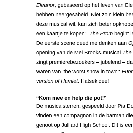
Eleanor
, gebaseerd op het leven van El
hebben neergesabeld. Niet zo’n klein bee
deze musical wil, kan zich beter opknope
een kaartje te kopen”.
The Prom
begint 
De eerste scène deed me denken aan
O
opening van de Mel Brooks-musical
The 
zingt premièrebezoekers – jubelend – dat
waren van ‘the worst show in town’:
Funn
version of Hamlet
. Hatsekidéé!
“Kom mee en help die pot!”
De musicalsterren, gespeeld door Pia Do
vinden een compagnon in de barman die ei
genoot op Julliard High School. Dit is een 