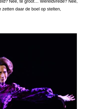
reld? Nee, te groot… Wereldvrede? Nee,
e zetten daar de boel op stelten,