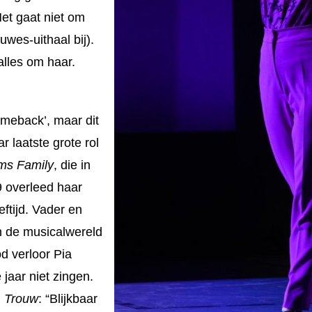
Het gaat niet om
ouwes-uithaal bij).
 alles om haar.
meback’, maar dit
r laatste grote rol
ms Family
, die in
9 overleed haar
ftijd. Vader en
n de musicalwereld
d verloor Pia
jaar niet zingen.
n
Trouw
: “
Blijkbaar