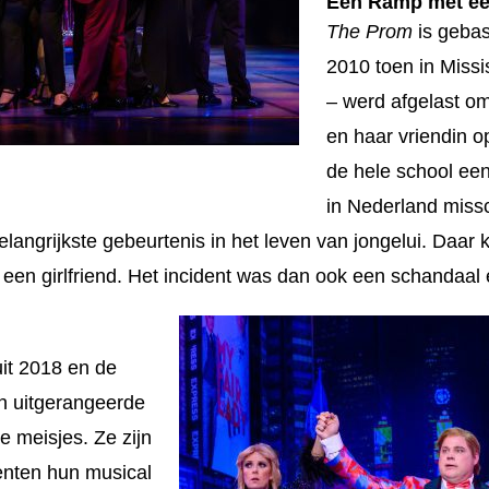
Een Ramp met een
The Prom
is gebas
2010 toen in Missis
– werd afgelast o
en haar vriendin 
de hele school ee
in Nederland missc
angrijkste gebeurtenis in het leven van jongelui. Daar 
of een girlfriend. Het incident was dan ook een schandaal
it 2018 en de
en uitgerangeerde
e meisjes. Ze zijn
senten hun musical