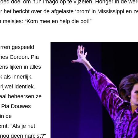
oed doel om hun imago op te vijzelen. Honger in de we
 het bericht over de afgelaste ‘prom’ in Mississippi en z
meisjes: “Kom mee en help die pot!”
erren gespeeld
mes Cordon. Pia
s lijken in alles
 als innerlijk.
rijwel identiek.
taal beheersen ze
oe Pia Douwes
in de
t: “Als je het
 nog geen narcist?”