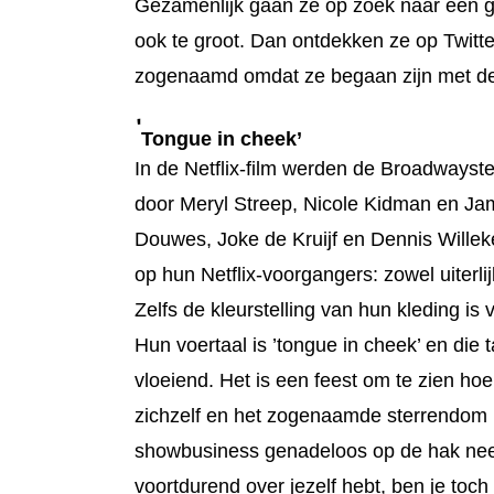
Gezamenlijk gaan ze op zoek naar een g
ook te groot. Dan ontdekken ze op Twitter
zogenaamd omdat ze begaan zijn met de 
‘
Tongue in cheek’
In de Netflix-film werden de Broadwayst
door Meryl Streep, Nicole Kidman en Ja
Douwes, Joke de Kruijf en Dennis Willeken
op hun Netflix-voorgangers: zowel uiterlijk
Zelfs de kleurstelling van hun kleding is v
Hun voertaal is ’tongue in cheek’ en die 
vloeiend. Het is een feest om te zien h
zichzelf en het zogenaamde sterrendom 
showbusiness genadeloos op de hak neem
voortdurend over jezelf hebt, ben je toch