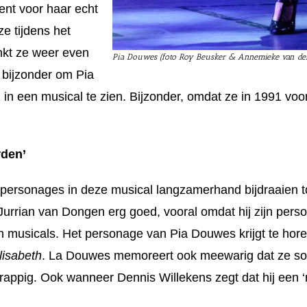
kent voor haar
echt
e tijdens het
nkt ze weer even
Pia Douwes (foto Roy Beusker & Annemieke van der
 bijzonder om Pia
in een musical te zien. Bijzonder, omdat ze in 1991 voo
rden’
e personages in deze musical langzamerhand bijdraaien t
 Jurrian van Dongen erg goed, vooral omdat hij zijn pers
n musicals. Het personage van Pia Douwes krijgt te horen d
lisabeth
. La Douwes memoreert ook meewarig dat ze som
rappig. Ook wanneer Dennis Willekens zegt dat hij een ‘n