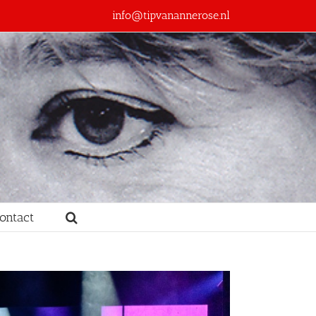
info@tipvanannerose.nl
ontact