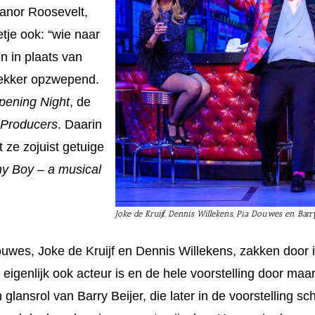
eanor Roosevelt,
tje ook: “wie naar
n in plaats van
lekker opzwepend.
pening Night
, de
Producers
. Daarin
 ze zojuist getuige
y Boy – a musical
Joke de Kruijf, Dennis Willekens, Pia Douwes en Bar
uwes, Joke de Kruijf en Dennis Willekens, zakken door 
genlijk ook acteur is en de hele voorstelling door maar b
glansrol van Barry Beijer, die later in de voorstelling schi