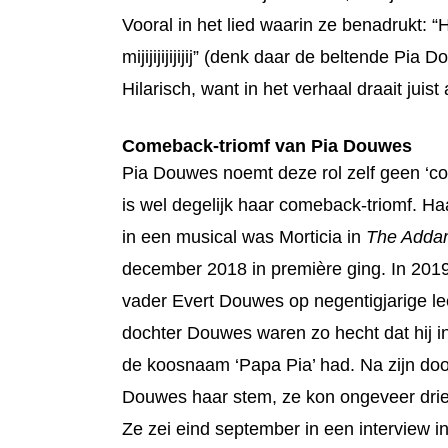
Vooral in het lied waarin ze benadrukt: “
mijijijijijijij” (denk daar de beltende Pia D
Hilarisch, want in het verhaal draait juist
Comeback-triomf van Pia Douwes
Pia Douwes noemt deze rol zelf geen ‘co
is wel degelijk haar comeback-triomf. Haa
in een musical was Morticia in
The Adda
december 2018 in première ging.
In 201
vader Evert Douwes op negentigjarige lee
dochter Douwes waren zo hecht dat hij i
de koosnaam ‘Papa Pia’ had. Na zijn doo
Douwes haar stem, ze kon ongeveer drie 
Ze zei eind september in een interview i