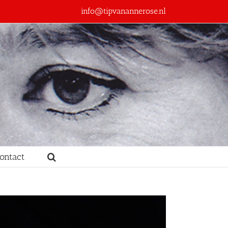
info@tipvanannerose.nl
ontact