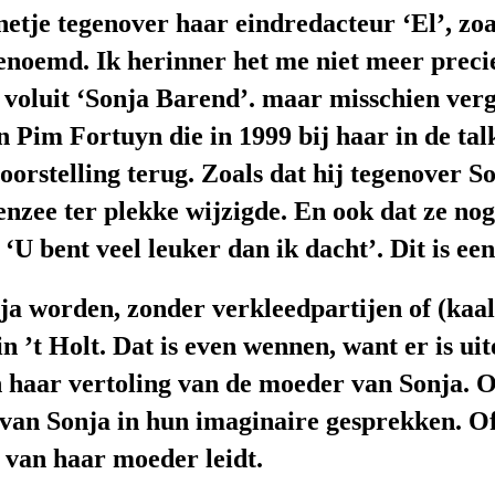
etje tegenover haar eindredacteur ‘El’, zoa
genoemd. Ik herinner het me niet meer preci
t voluit ‘Sonja Barend’. maar misschien verg
en Pim Fortuyn die in 1999
bij haar in de t
voorstelling terug. Zoals
dat hij
tegenover S
nzee ter plekke wijzigde. En ook dat ze noga
: ‘U bent veel leuker dan ik dacht’.
Dit is ee
ja
worden,
zonder verkleedpartijen of (kaa
 ’t Holt. Dat is even wennen, want er is uit
n
haar vertoling
van de moeder van Sonja.
O
van Sonja in hun imaginaire gesprekken. Of i
t van haar moeder leidt.