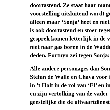
doortastend. Ze
staat haar mann
voorstelling uitsluitend wordt 
alleen maar ‘Sonja’ heet en nie
is ook doortastend en stoer teg
gesprek
komen
letterlijk
in de 
niet naar gas boren in de Wadde
deden. Fortuyn
zei tegen Sonja
Alle andere
personages
dan Son
Stefan de Walle en Chava voor in
in ’t Holt in de rol van ‘El’
en
i
en zijn vertolking van de vader 
geestelijke die de uitvaartdiens