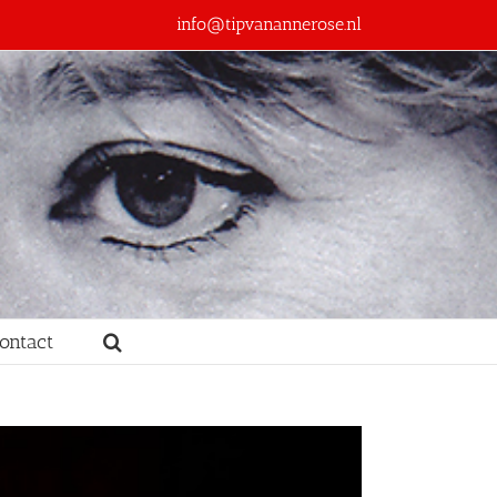
info@tipvanannerose.nl
ontact