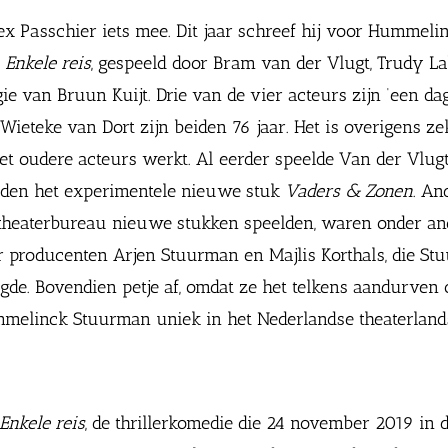
ex Passchier iets mee. Dit jaar schreef hij voor Hummeli
r
Enkele reis
, gespeeld door Bram van der Vlugt, Trudy Lab
e van Bruun Kuijt. Drie van de vier acteurs zijn ‘een dag
Wieteke van Dort zijn beiden 76 jaar. Het is overigens ze
 oudere acteurs werkt. Al eerder speelde Van der Vlug
leden het experimentele nieuwe stuk
Vaders & Zonen
. An
dit theaterbureau nieuwe stukken speelden, waren onder an
oor producenten Arjen Stuurman en Majlis Korthals, die S
de. Bovendien petje af, omdat ze het telkens aandurven
ummelinck Stuurman uniek in het Nederlandse theaterland
Enkele reis
, de thrillerkomedie die 24 november 2019 in