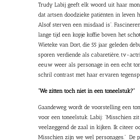
Trudy Labij geeft elk woord uit haar mond
dat artsen doodzieke patiënten in leven h
Alsof sterven een misdaad is”. Fascinerend
lange tijd een kopje koffie boven het scho
Wieteke van Dort, die 55 jaar geleden de
sporen verdiende als cabaretière, tv-actri
eeuw weer als personage in een echt tonee
schril contrast met haar ervaren tegensp
“We zitten toch niet in een toneelstuk?”
Gaandeweg wordt de voorstelling een ton
voor een toneelstuk. Labij: “Misschien zi
veelzeggend de zaal in kijken. Ik citeer 
Misschien zijn we wel personages.” De pe