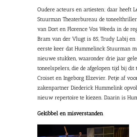
Oudere acteurs en artiesten; daar heeft L
Stuurman Theaterbureau de toneelthrille
van Dort en Florence Vos Weeda in de regi
Bram van der Vlugt is 85, Trudy Labij en 
eerste keer dat Hummelinck Stuurman met
nieuwe stukken, waaronder drie jaar ge
toneelspelers, die de afgelopen tijd bij 
Croiset en Ingeborg Elzevier. Petje af v
zakenpartner Diederick Hummelink opvolg
nieuw repertoire te kiezen. Daarin is H
Gekibbel en misverstanden