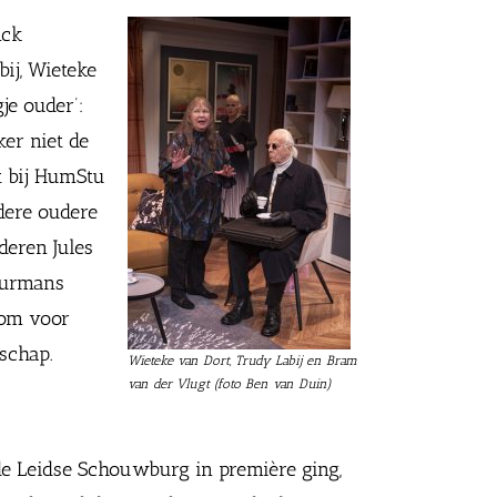
nck
ij, Wieteke
je ouder’:
ker niet de
t bij HumStu
dere oudere
deren Jules
tuurmans
 om voor
schap.
Wieteke van Dort, Trudy Labij en Bram
van der Vlugt (foto Ben van Duin)
 de Leidse Schouwburg in première ging,