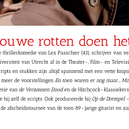
e ouwe rotten doen he
e thrillerkomedie van Lex Passchier (43), schrijver van ve
niversiteit van Utrecht af in de Theater-, Film- en Telev
scripts en stukken zijn altijd spannend met een vette kni
er meer de voorstellingen
En toen waren er nog maar…
,
Mo
erie van de Verzonnen Dood
en de Hitchcock-klassieker
 hij zelf de scripts. Ook produceerde hij
Op de Drempel
–
, de afscheidstournee van de toen 89-jarige gitarist en z