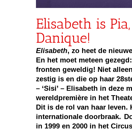
Elisabeth is Pia,
Danique!
Elisabeth
, zo heet de nieuwe
En het moet
meteen
gezegd:
fronten geweldig
! Niet alle
zestig is en die op haar
28s
– ‘Sisi’ – Elisabeth
in deze 
wereldpremière in het Theat
Dit
is de rol van haar leven.
internationale doorbraak.
D
in 1999 en 2000 in het Circu