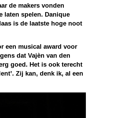
Maar de makers vonden
e laten spelen.
Danique
laas is de laatste hoge noot
oor een musical award
voor
igens dat Vajèn van den
erg goed. Het is ook terecht
nt’. Zij kan, denk ik, al een