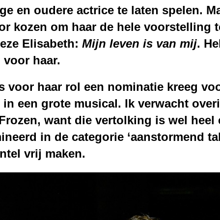
ge en oudere actrice te laten spelen. 
r kozen om haar de hele voorstelling t
eze Elisabeth
:
Mijn leven is van mij
. He
 voor haar
.
es voor haar rol een nominatie kreeg v
l
in een grote musical.
Ik
verwacht
over
Frozen, want die vertolking is wel heel 
neerd in de categorie ‘aanstormend tale
tel vrij maken.