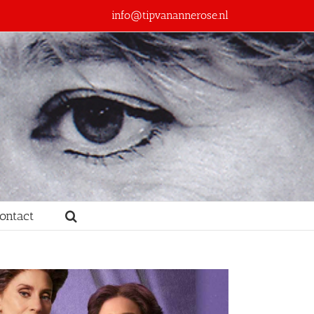
info@tipvanannerose.nl
ontact