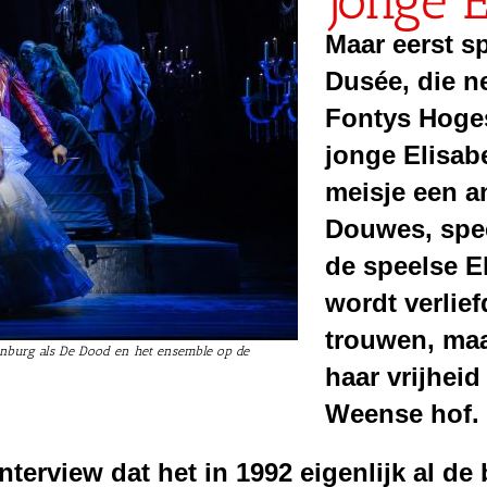
jonge E
Maar eerst s
Dusée,
die n
Fontys Hoge
jonge Elisabe
meisje een a
Douwes, spee
de speelse E
wordt
verlie
trouwen, ma
denburg als De Dood en het ensemble op de
haar vrijhei
Weense hof.
interview dat het in 1992 eigenlijk al de