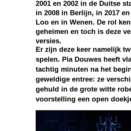
2001 en 2002 in de Duitse sta
in 2008 in Berlijn, in 2017 e
Loo en in Wenen. De rol ken
geheimen en toch is deze ve
versies.
Er zijn
deze keer
namelijk tw
spelen. Pia Douwes heeft vl
tachtig minuten na het begi
geweldige entree: ze
verschij
gehuld
in
de
grote witte ro
voorstelling een open doekj