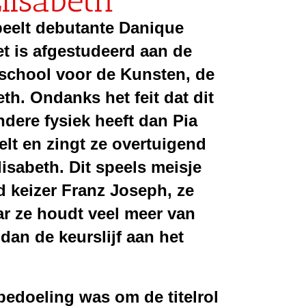
lisabeth
peelt debutante Danique
et is afgestudeerd aan de
school voor de Kunsten,
de
th. Ondanks het feit dat dit
ndere fysiek heeft dan Pia
lt en zingt ze overtuigend
lisabeth.
Dit speels meisje
fd keizer Franz Joseph,
ze
ar ze houdt
veel meer van
d
dan de keurslijf aan het
 bedoeling was om de titelrol