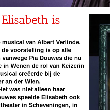
 Elisabeth is
 musical van Albert Verlinde.
 de voorstelling is
op alle
en vanwege Pia Douwes die nu
te
in Wenen
de rol van Keizerin
musical
creëerde
bij de
er an der Wien.
Het was niet alleen haar
ouwes
speelde Elisabeth ook
stheater in Scheveningen, in