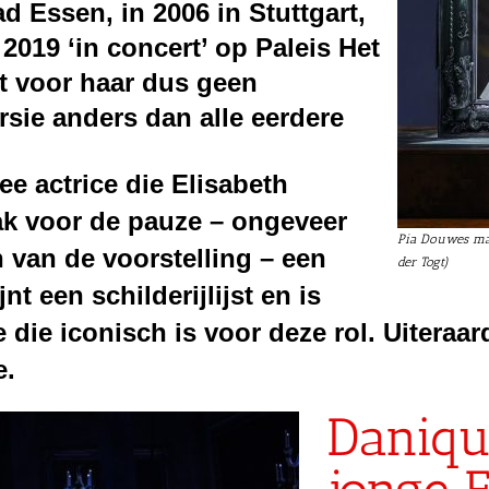
d Essen, in 2006 in Stuttgart,
n 2019 ‘in concert’ op Paleis
Het
t voor haar dus geen
rsie anders dan alle
eerdere
ee actrice die Elisabeth
ak voor de pauze –
ongeveer
Pia Douwes maa
n
van de voorstelling
–
een
der Togt)
nt een schilderijlijst en is
be
die iconisch is voor deze rol. U
iteraar
e.
Daniqu