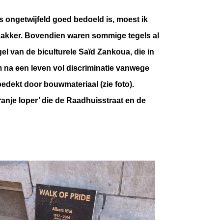
ls ongetwijfeld goed bedoeld is, moest ik
akker. Bovendien waren sommige tegels al
l van de biculturele Saïd Zankoua, die in
am na een leven vol discriminatie vanwege
edekt door bouwmateriaal (zie foto).
ranje loper’ die de Raadhuisstraat en de