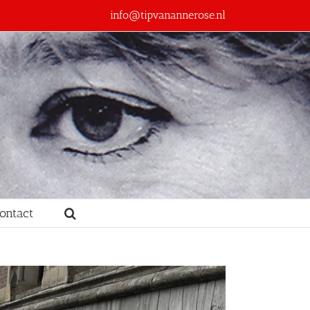
info@tipvanannerose.nl
ontact