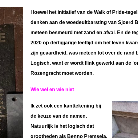
Hoewel het initiatief van de Walk of Pride-tege
denken aan de woedeuitbarsting van Sjoerd B
meteen besmeurd met zand en afval. En de tege
2020 op dertigjarige leeftijd om het leven kw
zijn geaardheid, was meteen tot over de rand b
Logisch, want er wordt flink gewerkt aan de ‘o
Rozengracht moet worden.
Wie wel en wie niet
Ik zet ook een kanttekening bij
de keuze van de namen.
Natuurlijk is het logisch dat
grootheden als Benno Premsela,