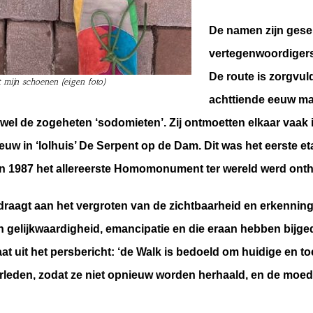
De namen zijn gese
vertegenwoordigers
De route is zorgvu
t mijn schoenen (eigen foto)
achttiende eeuw ma
wel de zogeheten ‘sodomieten’. Zij ontmoetten elkaar vaak 
 eeuw in ‘lolhuis’ De Serpent op de Dam. Dit was het eerste
 in 1987 het allereerste Homomonument ter wereld werd onth
ijdraagt aan het vergroten van de zichtbaarheid en erkennin
n gelijkwaardigheid, emancipatie en die eraan hebben bijge
t uit het persbericht: ‘de Walk is bedoeld om huidige en t
verleden, zodat ze niet opnieuw worden herhaald, en de mo