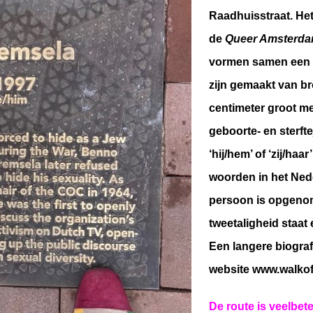
Raadhuisstraat. Het 
de
Queer Amsterd
vormen samen een
zijn gemaakt van bron
centimeter groot me
geboorte- en sterft
‘hij/hem’ of ‘zij/haa
woorden in het Ned
persoon is opgenome
tweetaligheid staat 
Een langere biografi
website www.walkof
De route is veelbet