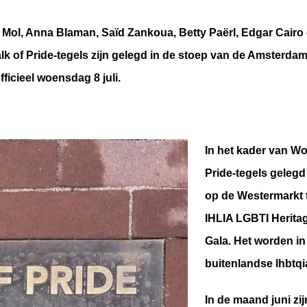
Mol, Anna Blaman, Saïd Zankoua, Betty Paërl, Edgar Cairo 
alk of Pride-tegels zijn gelegd in de stoep van de Amsterd
ficieel woensdag 8 juli.
In het kader van W
Pride-tegels gele
op de Westermarkt t
IHLIA LGBTI Herita
Gala. Het worden in
buitenlandse lhbtqi
In de maand juni zij