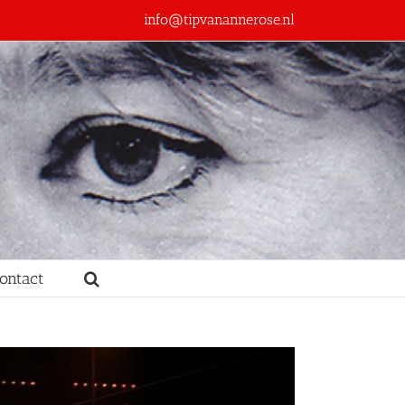
info@tipvanannerose.nl
ontact