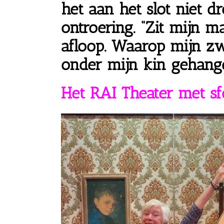
het
aan het slot
niet d
ontroering. “Zit mijn 
afloop. Waarop mijn 
onder mijn kin gehang
Het RAI Theater met sf