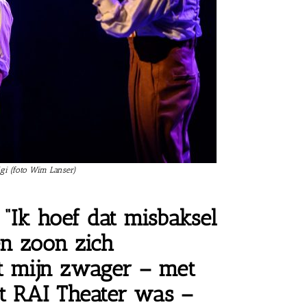
gi (foto Wim Lanser)
 “Ik hoef dat misbaksel
 en zoon
zich
t mijn zwager – met
het RAI Theater was –