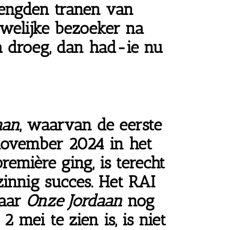
engden tranen van
uwelijke bezoeker na
a droeg, dan
had-ie nu
aan
, waarvan de eerste
november 2024 in het
emière ging, is terecht
innig succes. Het RAI
waar
Onze Jordaan
nog
2 mei te zien is, is niet