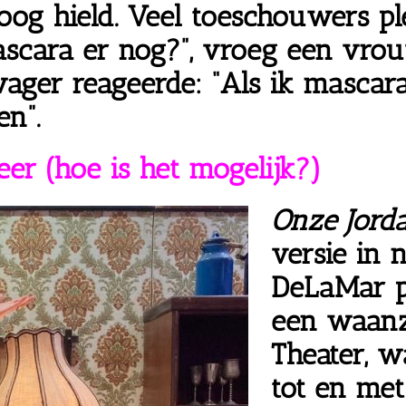
roog hield. Veel toeschouwers
pl
mascara er nog?”, vroeg een vro
zwager
reageerde
: “Als ik mascar
en
”.
eer (hoe is het mogelijk?)
Onze Jord
versie in 
DeLaMar pr
een waanz
Theater, 
tot en met 