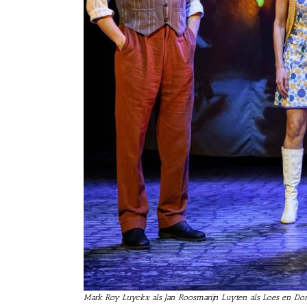
Mark Roy Luyckx als Jan Roosmarijn Luyten als Loes en Dori