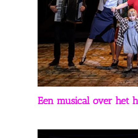
E
en musical
over
het 