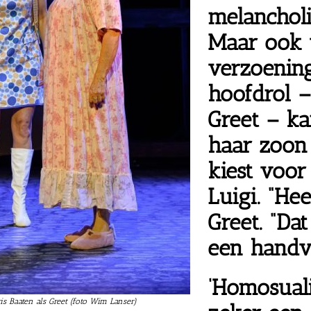
melancholi
Maar
ook 
verzoening
hoofdrol –
Greet – ka
haar zoon 
kiest voor 
Luigi. “Hee
Greet. “Dat
een handva
‘Homosualit
s Baaten als Greet (foto Wim Lanser)