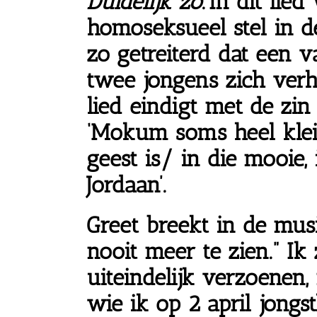
D
u
idelij
k zo
.
In dit lied
homoseksueel stel
in d
zo getreiterd dat een 
twee jongens zich verh
lied eindigt met de zin
‘Mokum soms heel kle
geest is/ in die mooie, 
Jordaan’.
Greet breekt in de musi
nooit meer te zien.” I
uiteindelijk
verzoenen,
wie ik op 2 april jongs