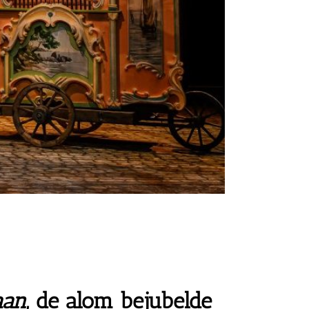
aan
,
de alom bejubelde