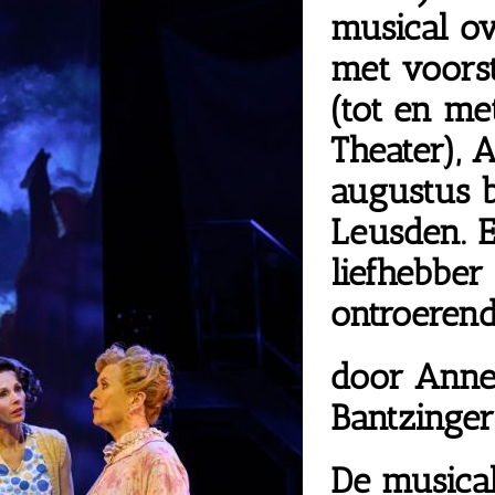
musical ov
met voors
(tot en me
Theater), 
augustus 
Leusden. 
liefhebber
ontroerend
door Anne
Bantzinger
De musica