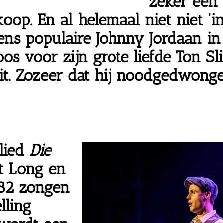
zeker een 
koop. En al helemaal niet niet
‘i
ns populaire Johnny Jordaan
in
s voor zijn grote liefde Ton Sl
it.
Zozeer dat hij
noodgedwongen
lied
Die
rt Long en
982
zongen
lling