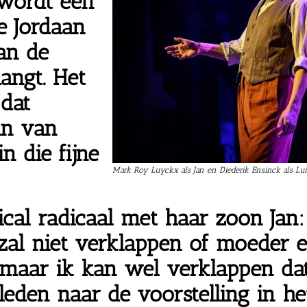
 wordt een
e Jordaan
van de
angt. Het
 dat
in van
in die fijne
Mark Roy Luyckx als Jan en Diederik Ensinck als Lui
cal radicaal met haar zoon Jan:
k zal niet verklappen of moeder
 maar ik kan wel verklappen da
tleden naar de voorstelling in 