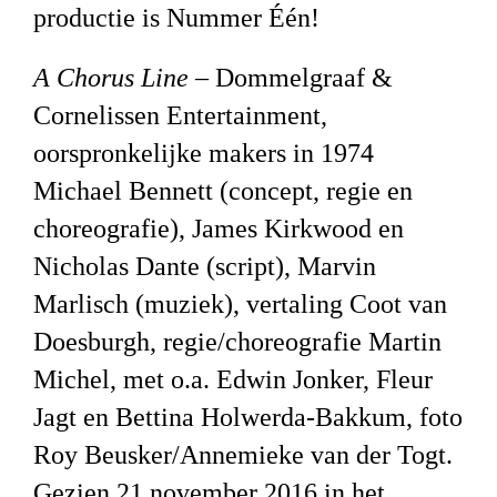
productie is Nummer Één!
A Chorus Line
–
Dommelgraaf &
Cornelissen Entertainment,
oorspronkelijke makers
in 1974
Michael Bennett (concept, regie en
choreografie), James Kirkwood en
Nicholas Dante (script), Marvin
Marlisch (muziek), vertaling Coot van
Doesburgh, regie/choreografie Martin
Michel, met o.a. Edwin Jonker, Fleur
Jagt en Bettina Holwerda-Bakkum,
foto
Roy Beusker/Annemieke van der Togt.
Gezien
2
1 november 2016 in het