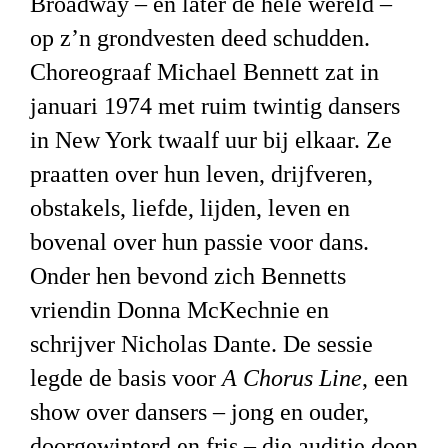
Broadway – en later de hele wereld –
op z’n grondvesten deed schudden.
Choreograaf Michael Bennett zat in
januari 1974
met
ruim twintig dansers
in New York twaalf uur bij elkaar. Ze
praatten o
ver hun leven, drijfveren,
obstakels, liefde, lijden, leven en
bovenal over hun passie voor dans.
Onder hen bevond zich Bennetts
vriendin Donna McKechnie en
schrijver Nicholas Dante.
De sessie
legde de basis voor
A Chorus Lin
e
,
een
show over dansers
– jong en ouder,
doorgewinterd en fris –
die auditie doen