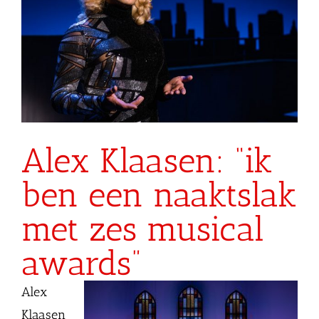
Alex Klaasen: “ik
ben een naaktslak
met zes musical
awards”
Alex
Klaasen