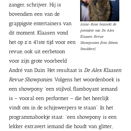
zanger, schrijver. Hij is
bovendien een van de
grappigste entertainers van
Anne-Rose bezoekt de
première van De Alex
dit moment. Klaasen vond
Klaasen Revue
het op z’n 41ste tijd voor een
Showponies (foto Edwin
Smulders)
revue, ook uit eerbetoon
voor zijn grote voorbeeld
André van Duin. Het resultaat is
De Alex Klaasen
Revue Showponies
. Volgens het woordenboek is
een showpony “een stijlvol, flamboyant iemand
is – vooral een performer – die het heerlijk
vindt om in de schijnwerpers te staan”. In het
programmaboekje staat: “een showpony is een
lekker extravert iemand die houdt van glitter,