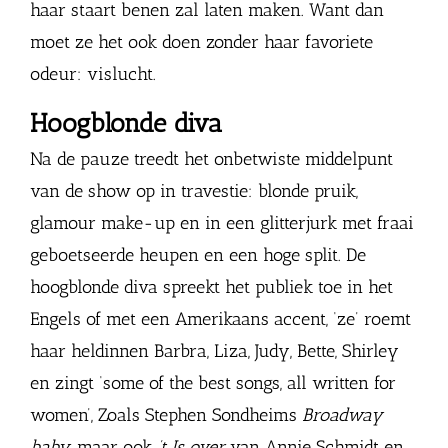
haar staart benen zal laten maken. Want dan
moet ze het ook doen zonder haar favoriete
odeur: vislucht.
Hoogblonde diva
Na de pauze treedt het onbetwiste middelpunt
van de show op in travestie: blonde pruik,
glamour make-up en in een glitterjurk met fraai
geboetseerde heupen en een hoge split. De
hoogblonde diva spreekt het publiek toe in het
Engels of met een Amerikaans accent, ‘ze’ roemt
haar heldinnen Barbra, Liza, Judy, Bette, Shirley
en zingt ‘some of the best songs, all written for
women’, Zoals Stephen Sondheims
Broadway
baby
, maar ook
’t Is over
van Annie Schmidt en