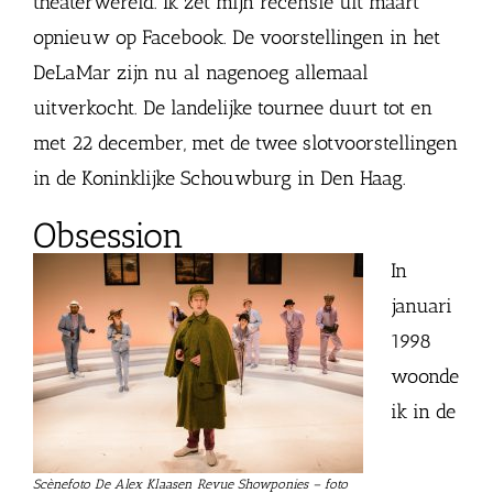
theaterwereld. Ik zet mijn recensie uit maart
opnieuw op Facebook. De voorstellingen in het
DeLaMar zijn nu al nagenoeg allemaal
uitverkocht. De landelijke tournee duurt tot en
met 22 december, met de twee slotvoorstellingen
in de Koninklijke Schouwburg in Den Haag.
Obsession
In
januari
1998
woonde
ik in de
Scènefoto De Alex Klaasen Revue Showponies – foto