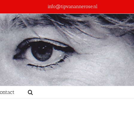
info@tipvanannerose.nl
ontact