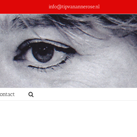
info@tipvanannerose.nl
ontact