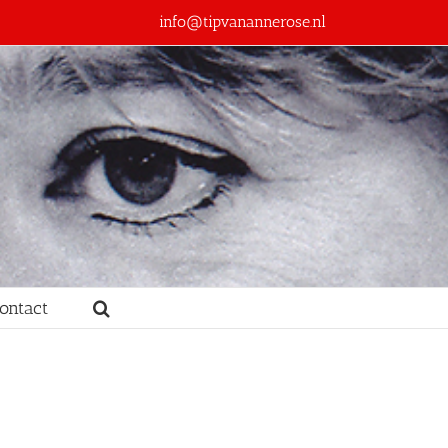
info@tipvanannerose.nl
ontact