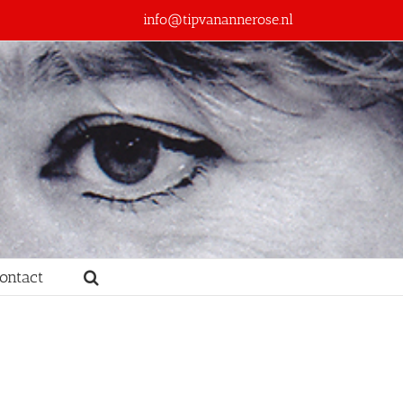
info@tipvanannerose.nl
ontact