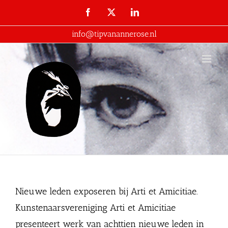
Ga
Facebook
X
LinkedIn
naar
info@tipvanannerose.nl
inhoud
Nieuwe leden exposeren bij Arti et Amicitiae.
Kunstenaarsvereniging Arti et Amicitiae
presenteert werk van achttien nieuwe leden in