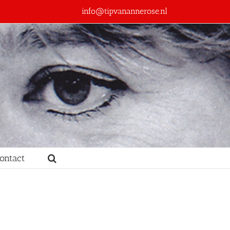
info@tipvanannerose.nl
ontact