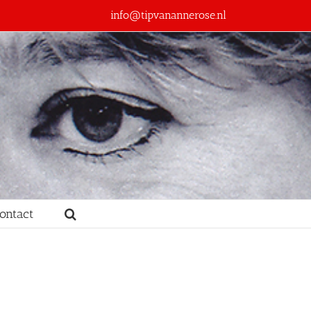
info@tipvanannerose.nl
ontact