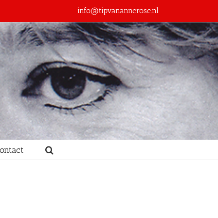
info@tipvanannerose.nl
ontact