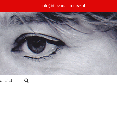
info@tipvanannerose.nl
ontact