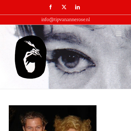
Ga
Facebook
X
LinkedIn
naar
info@tipvanannerose.nl
inhoud