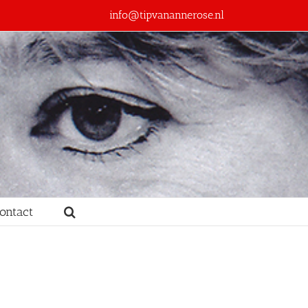
info@tipvanannerose.nl
ontact