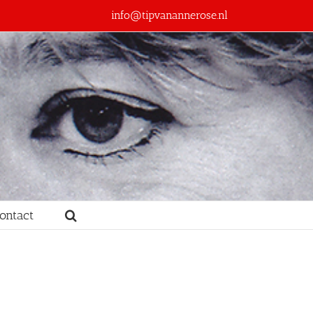
info@tipvanannerose.nl
ontact