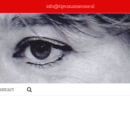
info@tipvanannerose.nl
ontact