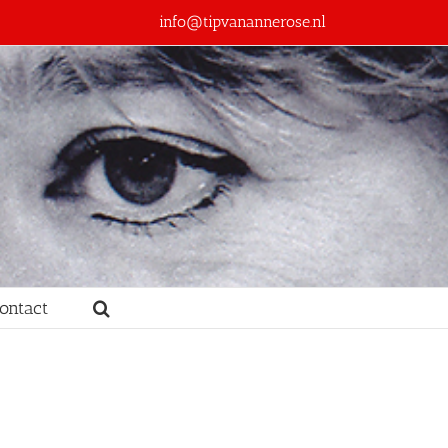
info@tipvanannerose.nl
ontact