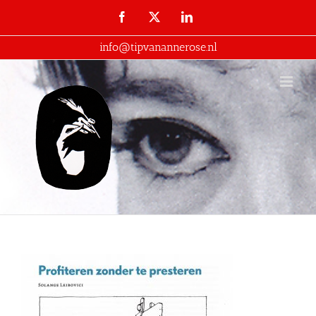
Ga
Facebook
X
LinkedIn
naar
info@tipvanannerose.nl
inhoud