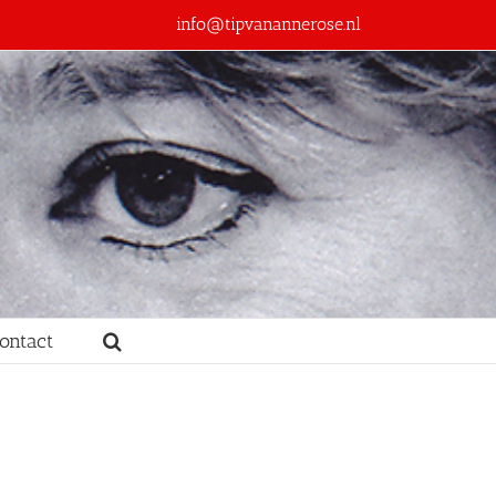
info@tipvanannerose.nl
ontact