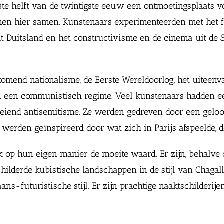
rste helft van de twintigste eeuw een ontmoetingsplaats
en hier samen. Kunstenaars experimenteerden met het fa
uit Duitsland en het constructivisme en de cinema uit de S
mend nationalisme, de Eerste Wereldoorlog, het uiteenva
n een communistisch regime. Veel kunstenaars hadden e
oeiend antisemitisme. Ze werden gedreven door een geloo
werden geïnspireerd door wat zich in Parijs afspeelde, 
lk op hun eigen manier de moeite waard. Er zijn, behalve d
childerde kubistische landschappen in de stijl van Chaga
ans-futuristische stijl. Er zijn prachtige naaktschilderi