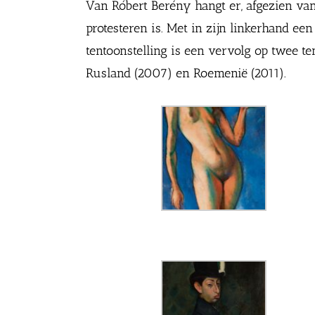
Van Róbert Berény hangt er, afgezien va
protesteren is. Met in zijn linkerhand
tentoonstelling is een vervolg op twee 
Rusland (2007) en Roemenië (2011).
Ödön Márffy, Salomé, 1911 – 1921. Privécollectie, dankzij 
bemiddeling van Kieselbach Gallery – Boedapest