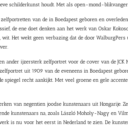
eve schilderkunst houdt. Met als open-mond-blikvangers 
 zelfportretten van de in Boedapest geboren en overlede
ressief, de ene doet denken aan het werk van Oskar Kokosc
ze, wit. Het wekt geen verbazing dat de door WalburgPers
ver.
n ander ijzersterk zelfportret voor de cover van de JCK M
n zelfportret uit 1909 van de eveneens in Boedapest geb
e spiegel recht aankijkt. Met veel groene en gele accente
erken van negentien joodse kunstenaars uit Hongarije. Ze 
kende kunstenaars na, zoals László Moholy-Nagy en Vilm
erk is nu voor het eerst in Nederland te zien. De kunste