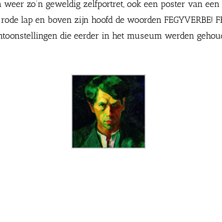
n weer zo’n geweldig zelfportret, ook een poster van e
 een rode lap en boven zijn hoofd de woorden FEGYVERBE
tentoonstellingen die eerder in het museum werden geho
de
Dezsö Czigány, Zelfportret, 1909. Privécollectie
Béla 