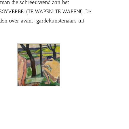
en man die schreeuwend aan het
! FEGYVERBE! (TE WAPEN! TE WAPEN!). De
uden over avant-gardekunstenaars uit
Czóbel, Jongens, 1907. Foto: István Füzi. Janus Pannonius
Museum – Pécs