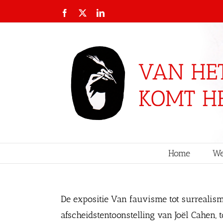
Ga
Facebook
X
LinkedIn
naar
inhoud
Home
We
De expositie Van fauvisme tot surrealis
afscheidstentoonstelling van Joël Cahen, 