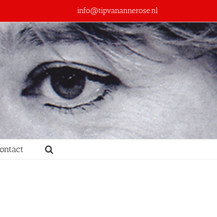
info@tipvanannerose.nl
ontact