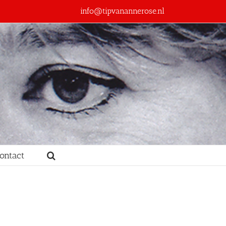
info@tipvanannerose.nl
ontact