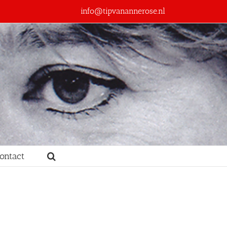
info@tipvanannerose.nl
ontact